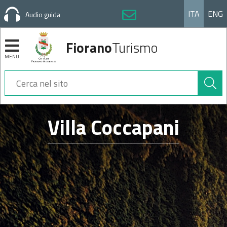
ITA
ENG
Audio guida
Fiorano
Turismo
MENU
Cerca
nel
sito
Sezioni
Villa Coccapani