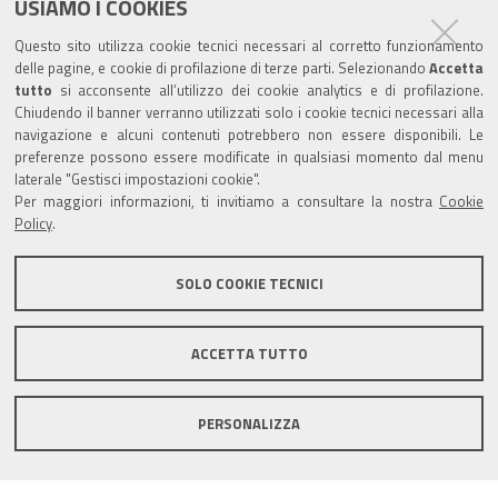
USIAMO I COOKIES
Questo sito utilizza cookie tecnici necessari al corretto funzionamento
Turismo
delle pagine, e cookie di profilazione di terze parti. Selezionando
Accetta
tutto
si acconsente all’utilizzo dei cookie analytics e di profilazione.
Chiudendo il banner verranno utilizzati solo i cookie tecnici necessari alla
Riserva di Nirano
navigazione e alcuni contenuti potrebbero non essere disponibili. Le
preferenze possono essere modificate in qualsiasi momento dal menu
Castello di Spezzano
laterale "Gestisci impostazioni cookie".
Per maggiori informazioni, ti invitiamo a consultare la nostra
Cookie
Policy
.
Iscriviti alla nostra newsletter
SOLO COOKIE TECNICI
Comune di Fiorano Modenese, Piazza Ciro Menotti, 1 -
41042 Fiorano Modenese (Mo) C.F. 84001590367 - P.IVA
ACCETTA TUTTO
00299940361 - PEC:
comunefiorano@cert.fiorano.it
Privacy e Cookie Policy
PERSONALIZZA