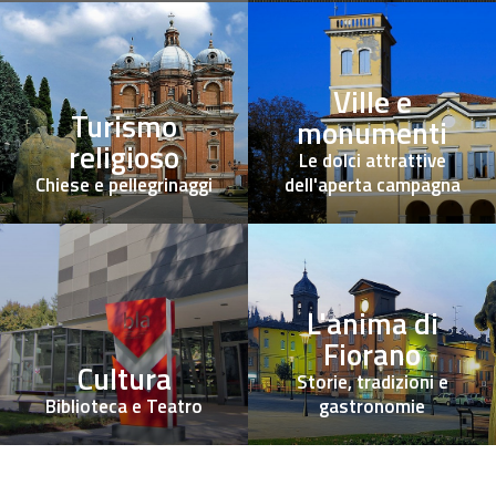
Ville e
Turismo
monumenti
religioso
Le dolci attrattive
Chiese e pellegrinaggi
dell'aperta campagna
L'anima di
Fiorano
Cultura
Storie, tradizioni e
Biblioteca e Teatro
gastronomie