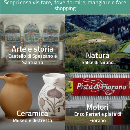
Scopri cosa visitare, dove dormire, mangiare e fare
shopping
Arte e storia
Natura
Castello di Spezzano e
Santuario
Salse di Nirano
Motori
Ceramica
Enzo Ferrari e pista di
Museo e distretto
Fiorano