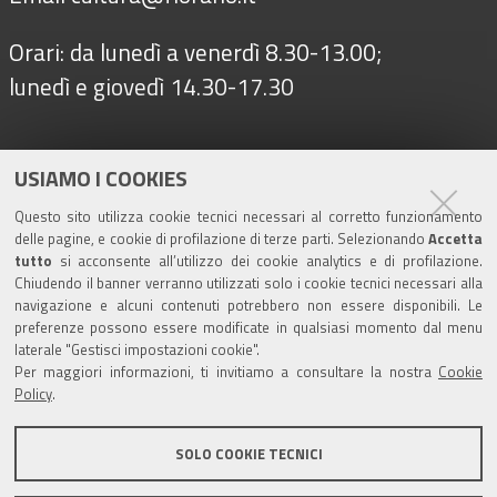
Orari: da lunedì a venerdì 8.30-13.00;
lunedì e giovedì 14.30-17.30
Seguici su
USIAMO I COOKIES
Questo sito utilizza cookie tecnici necessari al corretto funzionamento
delle pagine, e cookie di profilazione di terze parti. Selezionando
Accetta
Turismo
tutto
si acconsente all’utilizzo dei cookie analytics e di profilazione.
Chiudendo il banner verranno utilizzati solo i cookie tecnici necessari alla
navigazione e alcuni contenuti potrebbero non essere disponibili. Le
Riserva di Nirano
preferenze possono essere modificate in qualsiasi momento dal menu
laterale "Gestisci impostazioni cookie".
Per maggiori informazioni, ti invitiamo a consultare la nostra
Cookie
Castello di Spezzano
Policy
.
Iscriviti alla nostra newsletter
SOLO COOKIE TECNICI