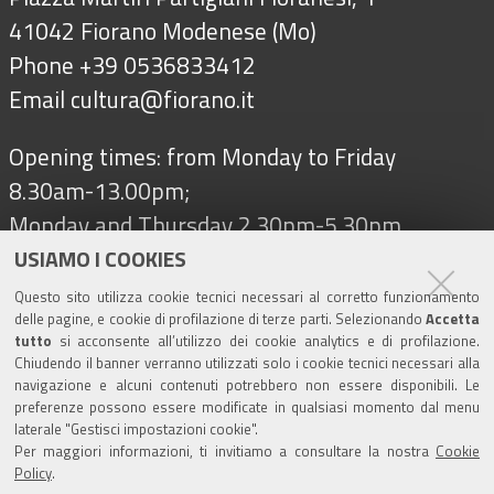
41042 Fiorano Modenese (Mo)
Phone +39 0536833412
Email
cultura@fiorano.it
Opening times: from Monday to Friday
8.30am-13.00pm;
Monday and Thursday 2.30pm-5.30pm
USIAMO I COOKIES
Questo sito utilizza cookie tecnici necessari al corretto funzionamento
Follow us on
delle pagine, e cookie di profilazione di terze parti. Selezionando
Accetta
tutto
si acconsente all’utilizzo dei cookie analytics e di profilazione.
Chiudendo il banner verranno utilizzati solo i cookie tecnici necessari alla
navigazione e alcuni contenuti potrebbero non essere disponibili. Le
Tourism
preferenze possono essere modificate in qualsiasi momento dal menu
laterale "Gestisci impostazioni cookie".
Per maggiori informazioni, ti invitiamo a consultare la nostra
Cookie
Salse di Nirano Nature Reserve
Policy
.