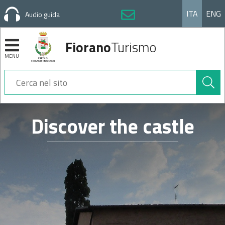
ITA
ENG
Audio guida
Fiorano
Turismo
MENU
Cerca
nel
sito
Sezioni
Discover the castle